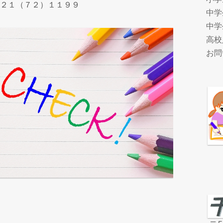
７２１（７２）１１９９
中学
中学
高校
お問