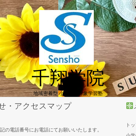
千翔学院
地域密着型 小中学生対象学習塾
せ・アクセスマップ
ト
下記の電話番号にお電話にてお願いいたします。
小学